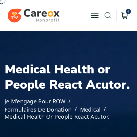
0
M
e
d
i
c
a
l
H
e
a
l
t
h
o
r
P
e
o
p
l
e
R
e
a
c
t
A
c
u
t
o
r
.
Je M'engage Pour ROW
Formulaires De Donation
Medical
Medical Health Or People React Acutor.