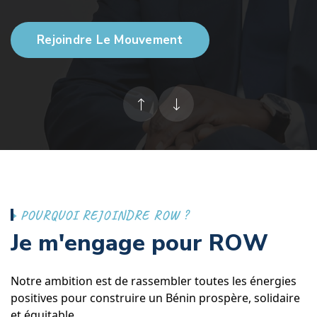
Avenir Meilleur
Rejoignez un mouvement citoyen dynamique,
Rejoindre Le Mouvement
fondé sur l’unité,
la justice et l’innovation, pour
bâtir un Bénin prospère et solidaire.
P
O
U
R
Q
U
O
I
R
E
J
O
I
N
D
R
E
R
O
W
?
J
e
m
'
e
n
g
a
g
e
p
o
u
r
R
O
W
Notre ambition est de rassembler toutes les énergies
positives pour construire un Bénin prospère, solidaire
et équitable.