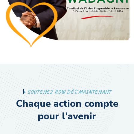
S
O
U
T
E
N
E
Z
R
O
W
D
È
S
M
A
I
N
T
E
N
A
N
T
C
h
a
q
u
e
a
c
t
i
o
n
c
o
m
p
t
e
p
o
u
r
l
’
a
v
e
n
i
r