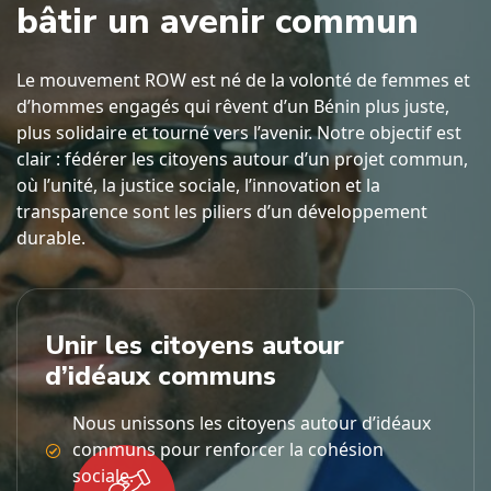
b
â
t
i
r
u
n
a
v
e
n
i
r
c
o
m
m
u
n
Le mouvement ROW est né de la volonté de femmes et
d’hommes engagés qui rêvent d’un Bénin plus juste,
plus solidaire et tourné vers l’avenir. Notre objectif est
clair : fédérer les citoyens autour d’un projet commun,
où l’unité, la justice sociale, l’innovation et la
transparence sont les piliers d’un développement
durable.
Unir les citoyens autour
d’idéaux communs
Nous unissons les citoyens autour d’idéaux
communs pour renforcer la cohésion
sociale.