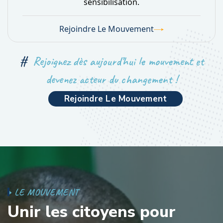
sensibilisation.
Rejoindre Le Mouvement
#
Rejoignez dès aujourd’hui le mouvement et
devenez acteur du changement !
Rejoindre Le Mouvement
L
E
M
O
U
V
E
M
E
N
T
U
n
i
r
l
e
s
c
i
t
o
y
e
n
s
p
o
u
r