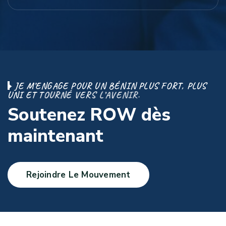
J
E
M
’
E
N
G
A
G
E
P
O
U
R
U
N
B
É
N
I
N
P
L
U
S
F
O
R
T
,
P
L
U
S
U
N
I
E
T
T
O
U
R
N
É
V
E
R
S
L
’
A
V
E
N
I
R
.
S
o
u
t
e
n
e
z
R
O
W
d
è
s
m
a
i
n
t
e
n
a
n
t
Rejoindre Le Mouvement