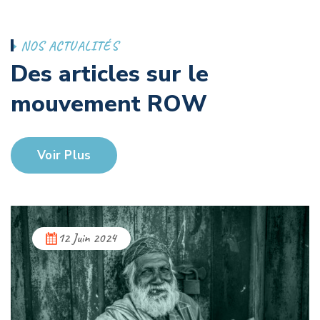
N
O
S
A
C
T
U
A
L
I
T
É
S
D
e
s
a
r
t
i
c
l
e
s
s
u
r
l
e
m
o
u
v
e
m
e
n
t
R
O
W
Voir Plus
12 Juin 2024